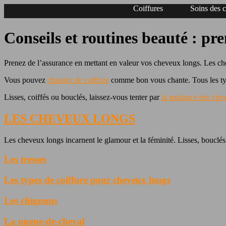
Coiffures
Soins des 
Conseils et routines beauté : pr
Prenez de l’assurance en mettant en valeur vos cheveux longs. Les ch
Vous pouvez
changer de coiffure
comme bon vous chante. Tous les typ
Lisses, coiffés ou bouclés, laissez-vous tenter par
la tendance des che
LES CHEVEUX LONGS
Les cheveux longs incarnent le glamour et la féminité. Lisses, boucl
Les tresses
Les types de coiffure pour
cheveux longs
Les chignons
La queue-de-cheval