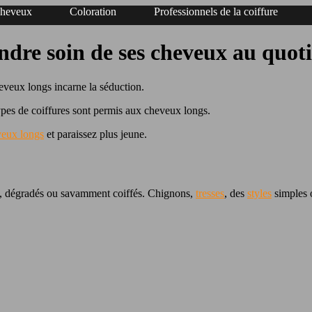
cheveux
Coloration
Professionnels de la coiffure
endre soin de ses cheveux au quot
eveux longs incarne la séduction.
es de coiffures sont permis aux cheveux longs.
veux longs
et paraissez plus jeune.
és, dégradés ou savamment coiffés. Chignons,
tresses
, des
styles
simples o