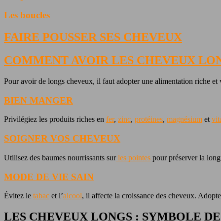
Les boucles
FAIRE POUSSER SES CHEVEUX
COMMENT AVOIR LES CHEVEUX LON
Pour avoir de longs cheveux, il faut adopter une alimentation riche et 
BIEN MANGER
Privilégiez les produits riches en
fer
,
zinc
,
protéines
,
magnésium
et
vi
SOIGNER VOS CHEVEUX
Utilisez des baumes nourrissants sur
les pointes
pour préserver la lon
MODE DE VIE SAIN
Évitez le
tabac
et l’
alcool
, il affecte la croissance des cheveux. Adopt
LES CHEVEUX LONGS : SYMBOLE DE