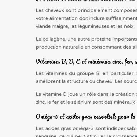
Les cheveux sont principalement composés de
votre alimentation doit inclure suffisammen
viande maigre, les légumineuses et les noix.
Le collagène, une autre protéine importante,
production naturelle en consommant des alim
Vitamines B, D, E et minéraux zinc, fer, 
Les vitamines du groupe B, en particulier la
améliorent la structure du cheveu. Les source
La vitamine D joue un rôle dans la création
zinc, le fer et le sélénium sont des minéraux 
Oméga-3 et acides gras essentiels pour la 
Les acides gras oméga-3 sont indispensables 
sanguine, ce qui peut stimuler la croissanc