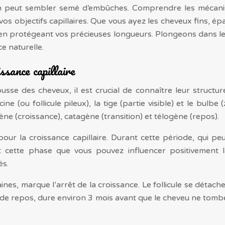
in peut sembler semé d’embûches. Comprendre les mécanis
s objectifs capillaires. Que vous ayez les cheveux fins, épai
 en protégeant vos précieuses longueurs. Plongeons dans les
e naturelle.
ssance capillaire
e des cheveux, il est crucial de connaître leur structure
ine (ou follicule pileux), la tige (partie visible) et le bul
gène (croissance), catagène (transition) et télogène (repos).
ur la croissance capillaire. Durant cette période, qui p
cette phase que vous pouvez influencer positivement l
és.
es, marque l’arrêt de la croissance. Le follicule se détach
 de repos, dure environ 3 mois avant que le cheveu ne tomb