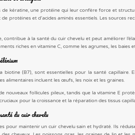
 kératine, une protéine qui leur confère force et structur
t de protéines et d’acides aminés essentiels. Les sources re
 contribue à la santé du cuir chevelu et peut améliorer l’él
ents riches en vitamine C, comme les agrumes, les baies et l
sélénium
 biotine (B7), sont essentielles pour la santé capillaire. 
s alimentaires incluent les œufs, les noix et les graines.
 de nouveaux follicules pileux, tandis que la vitamine E pr
cruciaux pour la croissance et la réparation des tissus capilla
santé du cuir chevelu
pour maintenir un cuir chevelu sain et hydraté. Ils réduisen
e des cheveux. Les poissons gras, les graines de lin et les