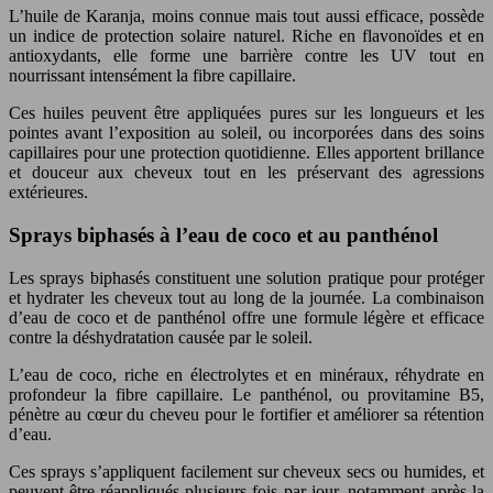
L’huile de Karanja, moins connue mais tout aussi efficace, possède
un indice de protection solaire naturel. Riche en flavonoïdes et en
antioxydants, elle forme une barrière contre les UV tout en
nourrissant intensément la fibre capillaire.
Ces huiles peuvent être appliquées pures sur les longueurs et les
pointes avant l’exposition au soleil, ou incorporées dans des soins
capillaires pour une protection quotidienne. Elles apportent brillance
et douceur aux cheveux tout en les préservant des agressions
extérieures.
Sprays biphasés à l’eau de coco et au panthénol
Les sprays biphasés constituent une solution pratique pour protéger
et hydrater les cheveux tout au long de la journée. La combinaison
d’eau de coco et de panthénol offre une formule légère et efficace
contre la déshydratation causée par le soleil.
L’eau de coco, riche en électrolytes et en minéraux, réhydrate en
profondeur la fibre capillaire. Le panthénol, ou provitamine B5,
pénètre au cœur du cheveu pour le fortifier et améliorer sa rétention
d’eau.
Ces sprays s’appliquent facilement sur cheveux secs ou humides, et
peuvent être réappliqués plusieurs fois par jour, notamment après la