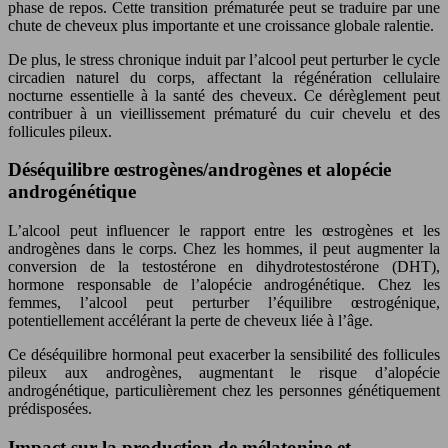
phase de repos. Cette transition prématurée peut se traduire par une
chute de cheveux plus importante et une croissance globale ralentie.
De plus, le stress chronique induit par l’alcool peut perturber le cycle
circadien naturel du corps, affectant la régénération cellulaire
nocturne essentielle à la santé des cheveux. Ce dérèglement peut
contribuer à un vieillissement prématuré du cuir chevelu et des
follicules pileux.
Déséquilibre œstrogènes/androgènes et alopécie
androgénétique
L’alcool peut influencer le rapport entre les œstrogènes et les
androgènes dans le corps. Chez les hommes, il peut augmenter la
conversion de la testostérone en dihydrotestostérone (DHT),
hormone responsable de l’alopécie androgénétique. Chez les
femmes, l’alcool peut perturber l’équilibre œstrogénique,
potentiellement accélérant la perte de cheveux liée à l’âge.
Ce déséquilibre hormonal peut exacerber la sensibilité des follicules
pileux aux androgènes, augmentant le risque d’alopécie
androgénétique, particulièrement chez les personnes génétiquement
prédisposées.
Impact sur la production de mélatonine et