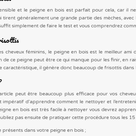
ible et le peigne en bois est parfait pour cela, car il ne 
i tirent généralement une grande partie des mèches, avec l
 suffit simplement de faire le test et vous comprendrez comm
risottis
es cheveux féminins, le peigne en bois est le meilleur ami de
n de ce peigne peut être ce qui manque pour les finir, en raiso
e caractéristique, il génère donc beaucoup de frisottis dans l
?
 article peut être beaucoup plus efficace pour vos chev
est impératif d’apprendre comment le nettoyer et l’entreten
igne en bois est très facile à nettoyer vous devrez appr
bliez pas ensuite de pratiquer cette procédure tous les 15 j
e présents dans votre peigne en bois ;