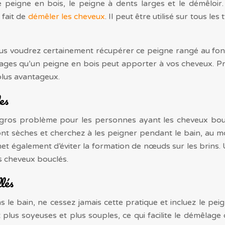
le peigne en bois, le peigne à dents larges et le démêlo
 fait de
démêler les cheveux
. Il peut être utilisé sur tous l
s voudrez certainement récupérer ce peigne rangé au fond 
ntages qu’un peigne en bois peut apporter à vos cheveux. 
plus avantageux.
es
ros problème pour les personnes ayant les cheveux bouclé
sont sèches et cherchez à les peigner pendant le bain, au 
met également d’éviter la formation de nœuds sur les brins.
s cheveux bouclés.
lés
 le bain, ne cessez jamais cette pratique et incluez le peig
lus soyeuses et plus souples, ce qui facilite le démêlage 