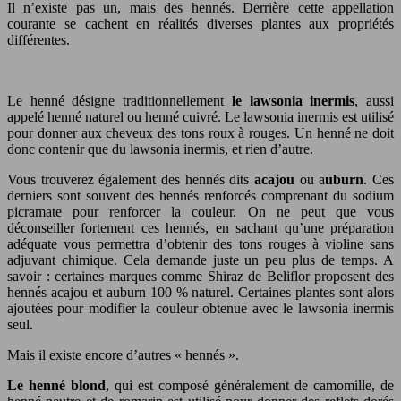
Il n’existe pas un, mais des hennés. Derrière cette appellation
courante se cachent en réalités diverses plantes aux propriétés
différentes.
Le henné désigne traditionnellement
le lawsonia inermis
, aussi
appelé henné naturel ou henné cuivré. Le lawsonia inermis est utilisé
pour donner aux cheveux des tons roux à rouges. Un henné ne doit
donc contenir que du lawsonia inermis, et rien d’autre.
Vous trouverez également des hennés dits
acajou
ou a
uburn
. Ces
derniers sont souvent des hennés renforcés comprenant du sodium
picramate pour renforcer la couleur. On ne peut que vous
déconseiller fortement ces hennés, en sachant qu’une préparation
adéquate vous permettra d’obtenir des tons rouges à violine sans
adjuvant chimique. Cela demande juste un peu plus de temps. A
savoir : certaines marques comme Shiraz de Beliflor proposent des
hennés acajou et auburn 100 % naturel. Certaines plantes sont alors
ajoutées pour modifier la couleur obtenue avec le lawsonia inermis
seul.
Mais il existe encore d’autres « hennés ».
Le henné blond
, qui est composé généralement de camomille, de