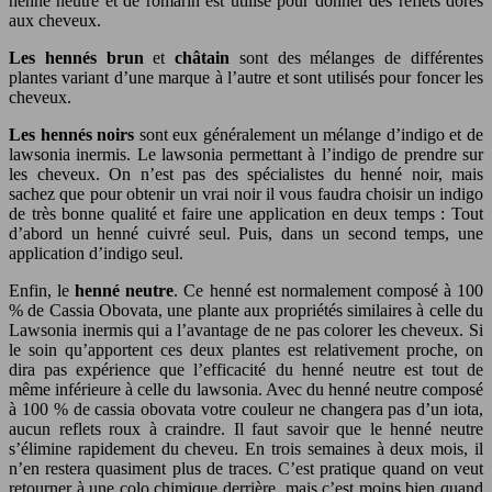
henné neutre et de romarin est utilisé pour donner des reflets dorés
aux cheveux.
Les hennés brun
et
châtain
sont des mélanges de différentes
plantes variant d’une marque à l’autre et sont utilisés pour foncer les
cheveux.
Les hennés noirs
sont eux généralement un mélange d’indigo et de
lawsonia inermis. Le lawsonia permettant à l’indigo de prendre sur
les cheveux. On n’est pas des spécialistes du henné noir, mais
sachez que pour obtenir un vrai noir il vous faudra choisir un indigo
de très bonne qualité et faire une application en deux temps : Tout
d’abord un henné cuivré seul. Puis, dans un second temps, une
application d’indigo seul.
Enfin, le
henné neutre
. Ce henné est normalement composé à 100
% de Cassia Obovata, une plante aux propriétés similaires à celle du
Lawsonia inermis qui a l’avantage de ne pas colorer les cheveux. Si
le soin qu’apportent ces deux plantes est relativement proche, on
dira pas expérience que l’efficacité du henné neutre est tout de
même inférieure à celle du lawsonia. Avec du henné neutre composé
à 100 % de cassia obovata votre couleur ne changera pas d’un iota,
aucun reflets roux à craindre. Il faut savoir que le henné neutre
s’élimine rapidement du cheveu. En trois semaines à deux mois, il
n’en restera quasiment plus de traces. C’est pratique quand on veut
retourner à une colo chimique derrière, mais c’est moins bien quand