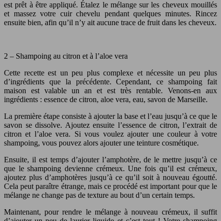
est prêt à être appliqué. Étalez le mélange sur les cheveux mouillés
et massez votre cuir chevelu pendant quelques minutes. Rincez
ensuite bien, afin qu’il n’y ait aucune trace de fruit dans les cheveux.
2 – Shampoing au citron et à l’aloe vera
Cette recette est un peu plus complexe et nécessite un peu plus
d’ingrédients que la précédente. Cependant, ce shampoing fait
maison est valable un an et est très rentable. Venons-en aux
ingrédients : essence de citron, aloe vera, eau, savon de Marseille.
La première étape consiste à ajouter la base et l’eau jusqu’à ce que le
savon se dissolve. Ajoutez ensuite l’essence de citron, l’extrait de
citron et l’aloe vera. Si vous voulez ajouter une couleur à votre
shampoing, vous pouvez alors ajouter une teinture cosmétique.
Ensuite, il est temps d’ajouter l’amphotère, de le mettre jusqu’à ce
que le shampoing devienne crémeux. Une fois qu’il est crémeux,
ajoutez plus d’amphotères jusqu’à ce qu’il soit à nouveau égoutté.
Cela peut paraître étrange, mais ce procédé est important pour que le
mélange ne change pas de texture au bout d’un certain temps.
Maintenant, pour rendre le mélange à nouveau crémeux, il suffit
d’ajouter un peu de laurier liquide et c’est tout ! Votre shampoing