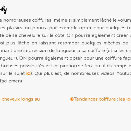
rly
e nombreuses coiffures, même si simplement lâché le volum
les plaisirs, on pourra par exemple opter pour quelques tr
ste de sa chevelure sur le côté. On pourra également créer u
aussi plus lâche en laissant retomber quelques mèches d
nant une impression de longueur à sa coiffure (et si les c
longueur). ON pourra également opter pour une coiffure faç
mbreuses possibilités et l’inspiration se fera au fil du temps 
 sur le sujet
ici
). Qui plus est, de nombreuses vidéos Yout
facilement.
os cheveux longs au
Tendances coiffure : les l