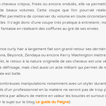
es cheveux crépus, frisés ou encore ondulés, elle va permett
de beaux volumes. Cette coupe que l’on pourrait réalis
fet permettre de conserver du volume en toute circonstan
es. Il s’agit donc d’une coupe très pratique à entretenir, m
fantaisie en réalisant des coiffures au gré de ses envies.
ance curly hair a largement fait son grand retour ses derniè
nna, Beyoncé, Zendaya ou encore Kerry Washington mettre e
et, le retour à la nature originelle de ses cheveux est une
défrisage, mais c’est aussi un acte militant qui permet de 
ée est belle.
e nombreuses manipulations notamment avec un styler dura
ils d’un professionnel en la matière ne seront pas de trop 
tra par ailleurs de mettre en valeur les boucles et surtout
 le sujet sur le blog
Le guide du Peigne
).